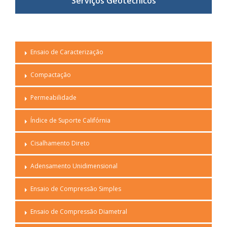
Serviços Geotécnicos
Ensaio de Caracterização
Compactação
Permeabilidade
Índice de Suporte Califórnia
Cisalhamento Direto
Adensamento Unidimensional
Ensaio de Compressão Simples
Ensaio de Compressão Diametral