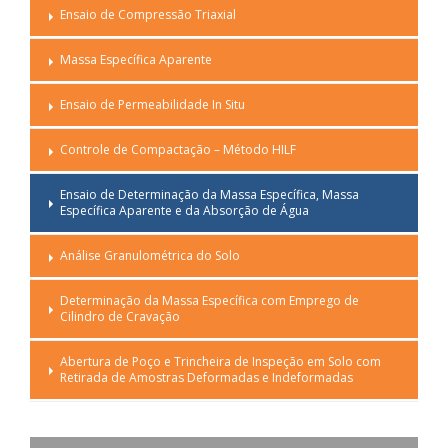
Ensaio de Compressão Triaxial
Massa Específica Aparente
Ensaio de Permeabilidade In Situ
Controle de Compactação – Método HILF
Ensaio de Determinação da Massa Específica, Massa
Específica Aparente e da Absorção de Água
Análise Granulométrica do Solo
Determinação da Massa Específica com Emprego de
Cilindro de Cravação
Abertura de Poço e Trincheira de Inspeção em Solo com
Retirada de Amostras Deformadas e Indeformadas