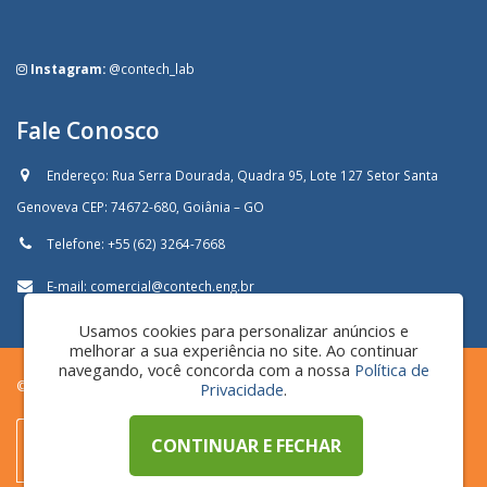
Instagram:
@contech_lab
Fale Conosco
Endereço:
Rua Serra Dourada, Quadra 95, Lote 127 Setor Santa
Genoveva CEP: 74672-680, Goiânia – GO
Telefone:
+55 (62) 3264-7668
E-mail:
comercial@contech.eng.br
Usamos cookies para personalizar anúncios e
melhorar a sua experiência no site. Ao continuar
navegando, você concorda com a nossa
Política de
© Copyright 2024 Contech. Todos os direitos reservados.
Privacidade
.
CONTINUAR E FECHAR